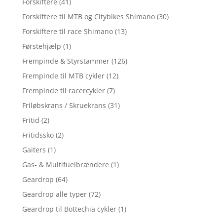
Forskiftere
(41)
Forskiftere til MTB og Citybikes Shimano
(30)
Forskiftere til race Shimano
(13)
Førstehjælp
(1)
Frempinde & Styrstammer
(126)
Frempinde til MTB cykler
(12)
Frempinde til racercykler
(7)
Friløbskrans / Skruekrans
(31)
Fritid
(2)
Fritidssko
(2)
Gaiters
(1)
Gas- & Multifuelbrændere
(1)
Geardrop
(64)
Geardrop alle typer
(72)
Geardrop til Bottechia cykler
(1)