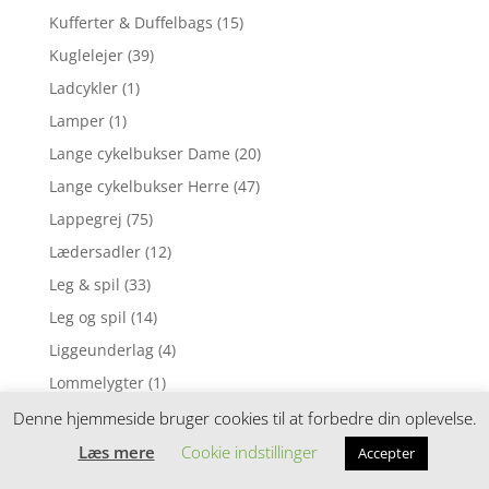
Kufferter & Duffelbags
(15)
Kuglelejer
(39)
Ladcykler
(1)
Lamper
(1)
Lange cykelbukser Dame
(20)
Lange cykelbukser Herre
(47)
Lappegrej
(75)
Lædersadler
(12)
Leg & spil
(33)
Leg og spil
(14)
Liggeunderlag
(4)
Lommelygter
(1)
Lommelygter & pandelamper
(7)
Denne hjemmeside bruger cookies til at forbedre din oplevelse.
Loosefit cykelshorts
(14)
Læs mere
Cookie indstillinger
Accepter
Løbebriller med faste linser / Fotokromiske linser
(1)