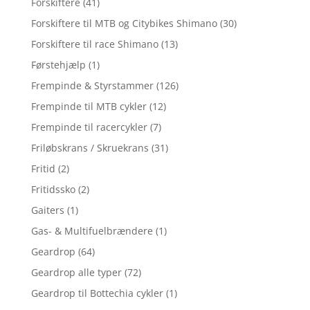
Forskiftere
(41)
Forskiftere til MTB og Citybikes Shimano
(30)
Forskiftere til race Shimano
(13)
Førstehjælp
(1)
Frempinde & Styrstammer
(126)
Frempinde til MTB cykler
(12)
Frempinde til racercykler
(7)
Friløbskrans / Skruekrans
(31)
Fritid
(2)
Fritidssko
(2)
Gaiters
(1)
Gas- & Multifuelbrændere
(1)
Geardrop
(64)
Geardrop alle typer
(72)
Geardrop til Bottechia cykler
(1)