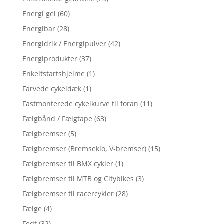
Energi gel
(60)
Energibar
(28)
Energidrik / Energipulver
(42)
Energiprodukter
(37)
Enkeltstartshjelme
(1)
Farvede cykeldæk
(1)
Fastmonterede cykelkurve til foran
(11)
Fælgbånd / Fælgtape
(63)
Fælgbremser
(5)
Fælgbremser (Bremseklo, V-bremser)
(15)
Fælgbremser til BMX cykler
(1)
Fælgbremser til MTB og Citybikes
(3)
Fælgbremser til racercykler
(28)
Fælge
(4)
Fedt
(32)