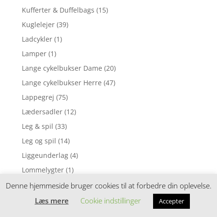
Kufferter & Duffelbags
(15)
Kuglelejer
(39)
Ladcykler
(1)
Lamper
(1)
Lange cykelbukser Dame
(20)
Lange cykelbukser Herre
(47)
Lappegrej
(75)
Lædersadler
(12)
Leg & spil
(33)
Leg og spil
(14)
Liggeunderlag
(4)
Lommelygter
(1)
Lommelygter & pandelamper
(7)
Denne hjemmeside bruger cookies til at forbedre din oplevelse.
Loosefit cykelshorts
(14)
Læs mere
Cookie indstillinger
Accepter
Løbebriller med faste linser / Fotokromiske linser
(1)