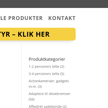
LLE PRODUKTER
KONTAKT
YR – KLIK HER
Produktkategorier
1-2 personers telte
(2)
3-4 personers telte
(5)
Actionkameraer, gadgets
m.m.
(3)
Adaptere til skivebremser
(56)
Affjedret sadelpinde
(2)