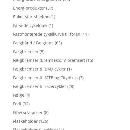
Energiprodukter
(37)
Enkeltstartshjelme
(1)
Farvede cykeldæk
(1)
Fastmonterede cykelkurve til foran
(11)
Fælgbånd / Fælgtape
(63)
Fælgbremser
(5)
Fælgbremser (Bremseklo, V-bremser)
(15)
Fælgbremser til BMX cykler
(1)
Fælgbremser til MTB og Citybikes
(3)
Fælgbremser til racercykler
(28)
Fælge
(4)
Fedt
(32)
Fibersoveposer
(8)
Flaskeholder
(126)
Flaskeholder til cyklen
(31)