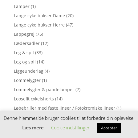
Lamper
(1)
Lange cykelbukser Dame
(20)
Lange cykelbukser Herre
(47)
Lappegrej
(75)
Lædersadler
(12)
Leg & spil
(33)
Leg og spil
(14)
Liggeunderlag
(4)
Lommelygter
(1)
Lommelygter & pandelamper
(7)
Loosefit cykelshorts
(14)
Løbebriller med faste linser / Fotokromiske linser
(1)
Løbebriller med styrke
(2)
Denne hjemmeside bruger cookies til at forbedre din oplevelse.
Løbecykel
(31)
Læs mere
Cookie indstillinger
Accepter
Løbecykler
(4)