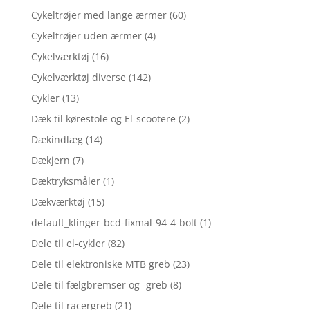
Cykeltrøjer med lange ærmer
(60)
Cykeltrøjer uden ærmer
(4)
Cykelværktøj
(16)
Cykelværktøj diverse
(142)
Cykler
(13)
Dæk til kørestole og El-scootere
(2)
Dækindlæg
(14)
Dækjern
(7)
Dæktryksmåler
(1)
Dækværktøj
(15)
default_klinger-bcd-fixmal-94-4-bolt
(1)
Dele til el-cykler
(82)
Dele til elektroniske MTB greb
(23)
Dele til fælgbremser og -greb
(8)
Dele til racergreb
(21)