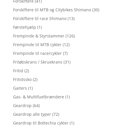
Forskiftere
(41)
Forskiftere til MTB og Citybikes Shimano
(30)
Forskiftere til race Shimano
(13)
Førstehjælp
(1)
Frempinde & Styrstammer
(126)
Frempinde til MTB cykler
(12)
Frempinde til racercykler
(7)
Friløbskrans / Skruekrans
(31)
Fritid
(2)
Fritidssko
(2)
Gaiters
(1)
Gas- & Multifuelbrændere
(1)
Geardrop
(64)
Geardrop alle typer
(72)
Geardrop til Bottechia cykler
(1)