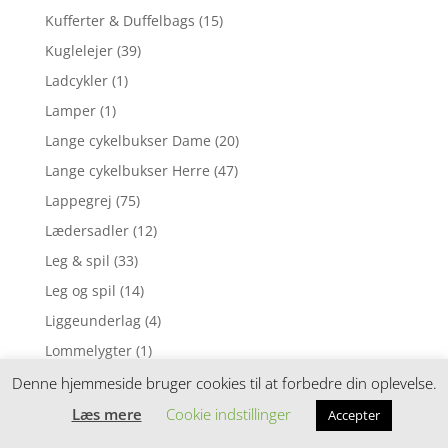
Kufferter & Duffelbags
(15)
Kuglelejer
(39)
Ladcykler
(1)
Lamper
(1)
Lange cykelbukser Dame
(20)
Lange cykelbukser Herre
(47)
Lappegrej
(75)
Lædersadler
(12)
Leg & spil
(33)
Leg og spil
(14)
Liggeunderlag
(4)
Lommelygter
(1)
Lommelygter & pandelamper
(7)
Denne hjemmeside bruger cookies til at forbedre din oplevelse.
Loosefit cykelshorts
(14)
Læs mere
Cookie indstillinger
Accepter
Løbebriller med faste linser / Fotokromiske linser
(1)