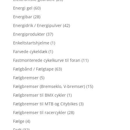
Energi gel
(60)
Energibar
(28)
Energidrik / Energipulver
(42)
Energiprodukter
(37)
Enkeltstartshjelme
(1)
Farvede cykeldæk
(1)
Fastmonterede cykelkurve til foran
(11)
Fælgbånd / Fælgtape
(63)
Fælgbremser
(5)
Fælgbremser (Bremseklo, V-bremser)
(15)
Fælgbremser til BMX cykler
(1)
Fælgbremser til MTB og Citybikes
(3)
Fælgbremser til racercykler
(28)
Fælge
(4)
Fedt
(32)