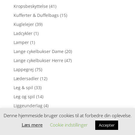
Kropsbeskyttelse
(41)
Kufferter & Duffelbags
(15)
Kuglelejer
(39)
Ladcykler
(1)
Lamper
(1)
Lange cykelbukser Dame
(20)
Lange cykelbukser Herre
(47)
Lappegrej
(75)
Lædersadler
(12)
Leg & spil
(33)
Leg og spil
(14)
Liggeunderlag
(4)
Lommelygter
(1)
Denne hjemmeside bruger cookies til at forbedre din oplevelse.
Lommelygter & pandelamper
(7)
Læs mere
Cookie indstillinger
Accepter
Loosefit cykelshorts
(14)