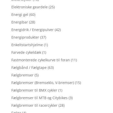
Elektroniske geardele
(25)
Energi gel
(60)
Energibar
(28)
Energidrik / Energipulver
(42)
Energiprodukter
(37)
Enkeltstartshjelme
(1)
Farvede cykeldæk
(1)
Fastmonterede cykelkurve til foran
(11)
Fælgbånd / Fælgtape
(63)
Fælgbremser
(5)
Fælgbremser (Bremseklo, V-bremser)
(15)
Fælgbremser til BMX cykler
(1)
Fælgbremser til MTB og Citybikes
(3)
Fælgbremser til racercykler
(28)
Fælge
(4)