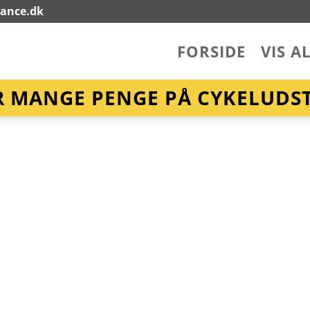
lance.dk
FORSIDE
VIS A
R MANGE PENGE PÅ CYKELUDST