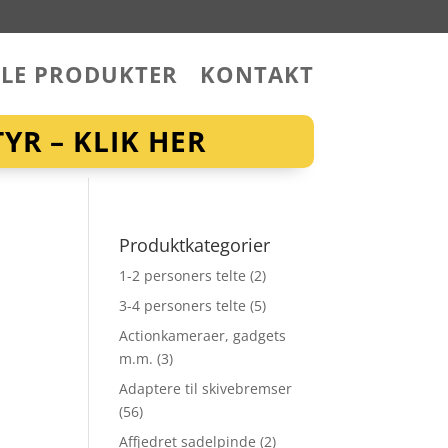
LLE PRODUKTER
KONTAKT
YR – KLIK HER
Produktkategorier
1-2 personers telte
(2)
3-4 personers telte
(5)
Actionkameraer, gadgets
m.m.
(3)
Adaptere til skivebremser
(56)
Affjedret sadelpinde
(2)