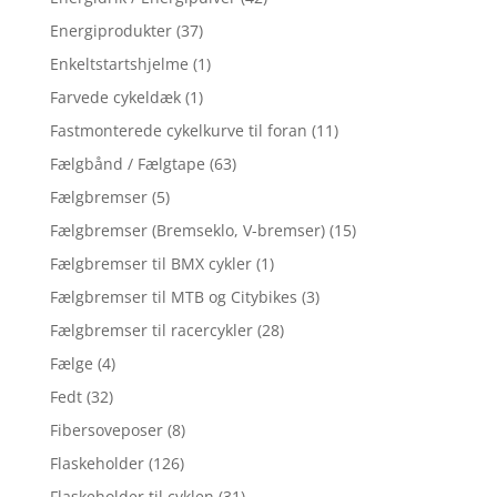
Energiprodukter
(37)
Enkeltstartshjelme
(1)
Farvede cykeldæk
(1)
Fastmonterede cykelkurve til foran
(11)
Fælgbånd / Fælgtape
(63)
Fælgbremser
(5)
Fælgbremser (Bremseklo, V-bremser)
(15)
Fælgbremser til BMX cykler
(1)
Fælgbremser til MTB og Citybikes
(3)
Fælgbremser til racercykler
(28)
Fælge
(4)
Fedt
(32)
Fibersoveposer
(8)
Flaskeholder
(126)
Flaskeholder til cyklen
(31)