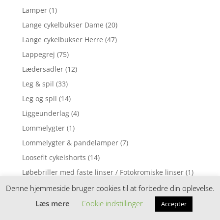
Lamper
(1)
Lange cykelbukser Dame
(20)
Lange cykelbukser Herre
(47)
Lappegrej
(75)
Lædersadler
(12)
Leg & spil
(33)
Leg og spil
(14)
Liggeunderlag
(4)
Lommelygter
(1)
Lommelygter & pandelamper
(7)
Loosefit cykelshorts
(14)
Løbebriller med faste linser / Fotokromiske linser
(1)
Løbebriller med styrke
(2)
Denne hjemmeside bruger cookies til at forbedre din oplevelse.
Løbecykel
(31)
Læs mere
Cookie indstillinger
Accepter
Løbecykler
(4)