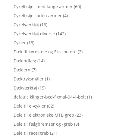
Cykeltrøjer med lange ærmer
(60)
Cykeltrøjer uden ærmer
(4)
Cykelværktøj
(16)
Cykelværktøj diverse
(142)
Cykler
(13)
Dæk til kørestole og El-scootere
(2)
Dækindlæg
(14)
Dækjern
(7)
Dæktryksmåler
(1)
Dækværktøj
(15)
default_klinger-bcd-fixmal-94-4-bolt
(1)
Dele til el-cykler
(82)
Dele til elektroniske MTB greb
(23)
Dele til fælgbremser og -greb
(8)
Dele til racergreb
(21)