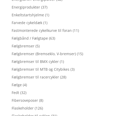
Energiprodukter
(37)
Enkeltstartshjelme
(1)
Farvede cykeldæk
(1)
Fastmonterede cykelkurve til foran
(11)
Fælgbånd / Fælgtape
(63)
Fælgbremser
(5)
Fælgbremser (Bremseklo, V-bremser)
(15)
Fælgbremser til BMX cykler
(1)
Fælgbremser til MTB og Citybikes
(3)
Fælgbremser til racercykler
(28)
Fælge
(4)
Fedt
(32)
Fibersoveposer
(8)
Flaskeholder
(126)
Flaskeholder til cyklen
(31)