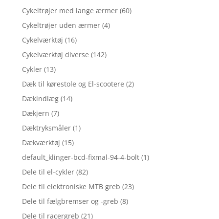
Cykeltrøjer med lange ærmer
(60)
Cykeltrøjer uden ærmer
(4)
Cykelværktøj
(16)
Cykelværktøj diverse
(142)
Cykler
(13)
Dæk til kørestole og El-scootere
(2)
Dækindlæg
(14)
Dækjern
(7)
Dæktryksmåler
(1)
Dækværktøj
(15)
default_klinger-bcd-fixmal-94-4-bolt
(1)
Dele til el-cykler
(82)
Dele til elektroniske MTB greb
(23)
Dele til fælgbremser og -greb
(8)
Dele til racergreb
(21)