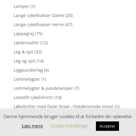
Lamper
(1)
Lange cykelbukser Dame
(20)
Lange cykelbukser Herre
(47)
Lappegrej
(75)
Lædersadler
(12)
Leg & spil
(33)
Leg og spil
(14)
Liggeunderlag
(4)
Lommelygter
(1)
Lommelygter & pandelamper
(7)
Loosefit cykelshorts
(14)
Løbebriller med faste linser / Fotokromiske linser
(1)
Løbebriller med styrke
(2)
Denne hjemmeside bruger cookies til at forbedre din oplevelse.
Løbecykel
(31)
Læs mere
Cookie indstillinger
Accepter
Løbecykler
(4)