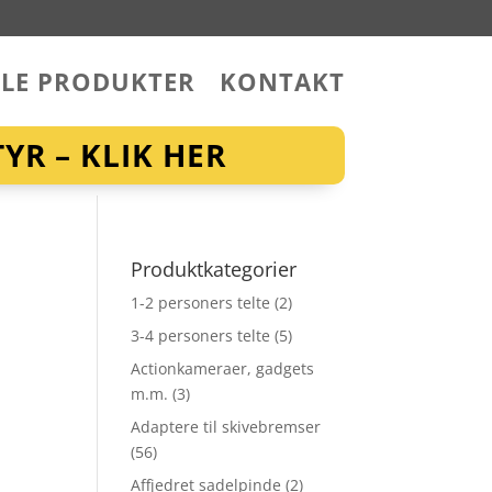
LLE PRODUKTER
KONTAKT
YR – KLIK HER
Produktkategorier
1-2 personers telte
(2)
3-4 personers telte
(5)
Actionkameraer, gadgets
m.m.
(3)
Adaptere til skivebremser
(56)
Affjedret sadelpinde
(2)