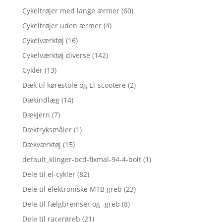
Cykeltrøjer med lange ærmer
(60)
Cykeltrøjer uden ærmer
(4)
Cykelværktøj
(16)
Cykelværktøj diverse
(142)
Cykler
(13)
Dæk til kørestole og El-scootere
(2)
Dækindlæg
(14)
Dækjern
(7)
Dæktryksmåler
(1)
Dækværktøj
(15)
default_klinger-bcd-fixmal-94-4-bolt
(1)
Dele til el-cykler
(82)
Dele til elektroniske MTB greb
(23)
Dele til fælgbremser og -greb
(8)
Dele til racergreb
(21)