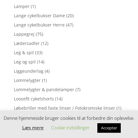
Lamper
(1)
Lange cykelbukser Dame
(20)
Lange cykelbukser Herre
(47)
Lappegrej
(75)
Lædersadler
(12)
Leg & spil
(33)
Leg og spil
(14)
Liggeunderlag
(4)
Lommelygter
(1)
Lommelygter & pandelamper
(7)
Loosefit cykelshorts
(14)
Løbebriller med faste linser / Fotokromiske linser
(1)
Løbebriller med styrke
(2)
Denne hjemmeside bruger cookies til at forbedre din oplevelse.
Løbecykel
(31)
Læs mere
Cookie indstillinger
Accepter
Løbecykler
(4)