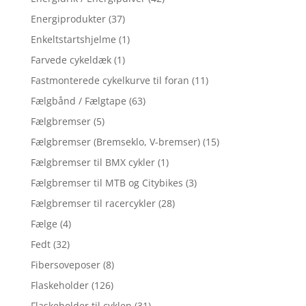
Energiprodukter
(37)
Enkeltstartshjelme
(1)
Farvede cykeldæk
(1)
Fastmonterede cykelkurve til foran
(11)
Fælgbånd / Fælgtape
(63)
Fælgbremser
(5)
Fælgbremser (Bremseklo, V-bremser)
(15)
Fælgbremser til BMX cykler
(1)
Fælgbremser til MTB og Citybikes
(3)
Fælgbremser til racercykler
(28)
Fælge
(4)
Fedt
(32)
Fibersoveposer
(8)
Flaskeholder
(126)
Flaskeholder til cyklen
(31)