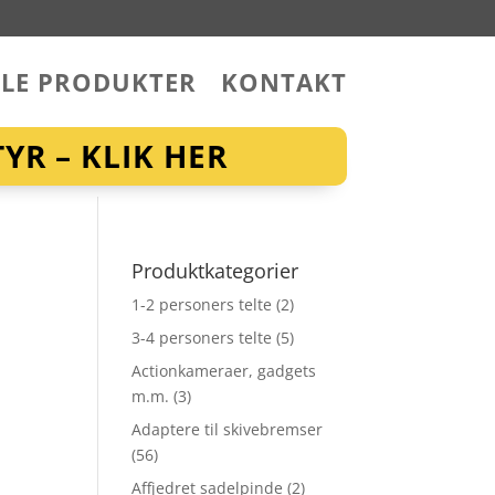
LLE PRODUKTER
KONTAKT
YR – KLIK HER
Produktkategorier
1-2 personers telte
(2)
3-4 personers telte
(5)
Actionkameraer, gadgets
m.m.
(3)
Adaptere til skivebremser
(56)
Affjedret sadelpinde
(2)