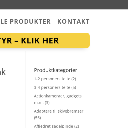
LLE PRODUKTER
KONTAKT
YR – KLIK HER
nk
Produktkategorier
1-2 personers telte
(2)
3-4 personers telte
(5)
Actionkameraer, gadgets
m.m.
(3)
Adaptere til skivebremser
(56)
Affjedret sadelpinde
(2)