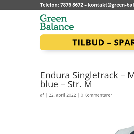
Telefon: 7876 8672 –
kontakt@green-ba
TILBUD – SPA
Endura Singletrack – M
blue – Str. M
af
|
22. april 2022
|
0 Kommentarer