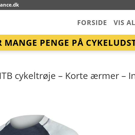
lance.dk
FORSIDE
VIS A
R MANGE PENGE PÅ CYKELUDST
TB cykeltrøje – Korte ærmer – I