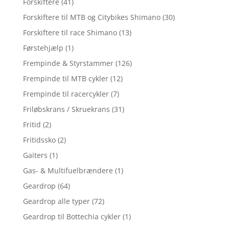
Forskiftere
(41)
Forskiftere til MTB og Citybikes Shimano
(30)
Forskiftere til race Shimano
(13)
Førstehjælp
(1)
Frempinde & Styrstammer
(126)
Frempinde til MTB cykler
(12)
Frempinde til racercykler
(7)
Friløbskrans / Skruekrans
(31)
Fritid
(2)
Fritidssko
(2)
Gaiters
(1)
Gas- & Multifuelbrændere
(1)
Geardrop
(64)
Geardrop alle typer
(72)
Geardrop til Bottechia cykler
(1)