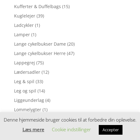
Kufferter & Duffelbags
(15)
Kuglelejer
(39)
Ladcykler
(1)
Lamper
(1)
Lange cykelbukser Dame
(20)
Lange cykelbukser Herre
(47)
Lappegrej
(75)
Lædersadler
(12)
Leg & spil
(33)
Leg og spil
(14)
Liggeunderlag
(4)
Lommelygter
(1)
Lommelygter & pandelamper
(7)
Denne hjemmeside bruger cookies til at forbedre din oplevelse.
Loosefit cykelshorts
(14)
Læs mere
Cookie indstillinger
Accepter
Løbebriller med faste linser / Fotokromiske linser
(1)