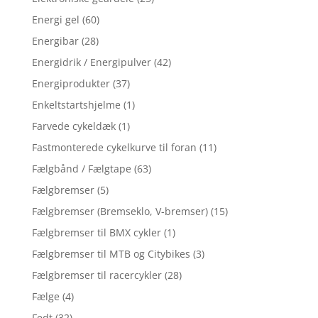
Energi gel
(60)
Energibar
(28)
Energidrik / Energipulver
(42)
Energiprodukter
(37)
Enkeltstartshjelme
(1)
Farvede cykeldæk
(1)
Fastmonterede cykelkurve til foran
(11)
Fælgbånd / Fælgtape
(63)
Fælgbremser
(5)
Fælgbremser (Bremseklo, V-bremser)
(15)
Fælgbremser til BMX cykler
(1)
Fælgbremser til MTB og Citybikes
(3)
Fælgbremser til racercykler
(28)
Fælge
(4)
Fedt
(32)