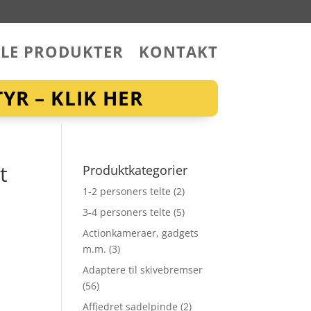
LLE PRODUKTER
KONTAKT
YR – KLIK HER
t
Produktkategorier
1-2 personers telte
(2)
3-4 personers telte
(5)
Actionkameraer, gadgets
m.m.
(3)
Adaptere til skivebremser
(56)
Affjedret sadelpinde
(2)