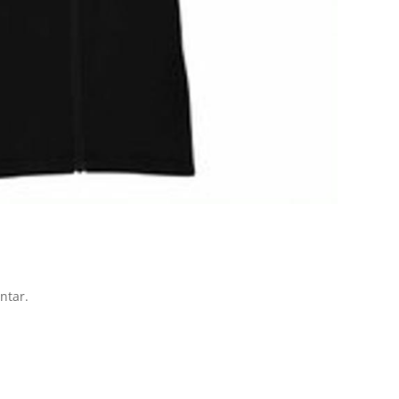
ntar.