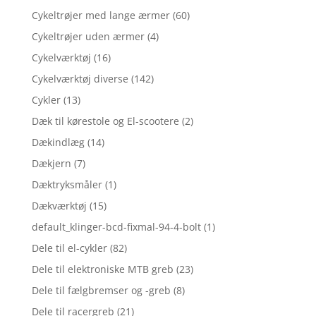
Cykeltrøjer med lange ærmer
(60)
Cykeltrøjer uden ærmer
(4)
Cykelværktøj
(16)
Cykelværktøj diverse
(142)
Cykler
(13)
Dæk til kørestole og El-scootere
(2)
Dækindlæg
(14)
Dækjern
(7)
Dæktryksmåler
(1)
Dækværktøj
(15)
default_klinger-bcd-fixmal-94-4-bolt
(1)
Dele til el-cykler
(82)
Dele til elektroniske MTB greb
(23)
Dele til fælgbremser og -greb
(8)
Dele til racergreb
(21)