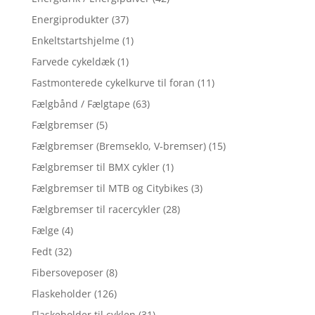
Energiprodukter
(37)
Enkeltstartshjelme
(1)
Farvede cykeldæk
(1)
Fastmonterede cykelkurve til foran
(11)
Fælgbånd / Fælgtape
(63)
Fælgbremser
(5)
Fælgbremser (Bremseklo, V-bremser)
(15)
Fælgbremser til BMX cykler
(1)
Fælgbremser til MTB og Citybikes
(3)
Fælgbremser til racercykler
(28)
Fælge
(4)
Fedt
(32)
Fibersoveposer
(8)
Flaskeholder
(126)
Flaskeholder til cyklen
(31)