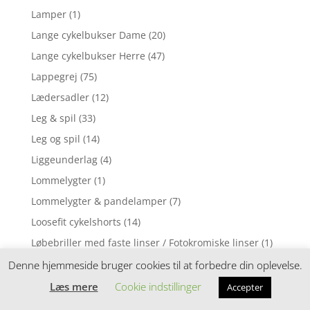
Lamper
(1)
Lange cykelbukser Dame
(20)
Lange cykelbukser Herre
(47)
Lappegrej
(75)
Lædersadler
(12)
Leg & spil
(33)
Leg og spil
(14)
Liggeunderlag
(4)
Lommelygter
(1)
Lommelygter & pandelamper
(7)
Loosefit cykelshorts
(14)
Løbebriller med faste linser / Fotokromiske linser
(1)
Løbebriller med styrke
(2)
Denne hjemmeside bruger cookies til at forbedre din oplevelse.
Løbecykel
(31)
Læs mere
Cookie indstillinger
Accepter
Løbecykler
(4)