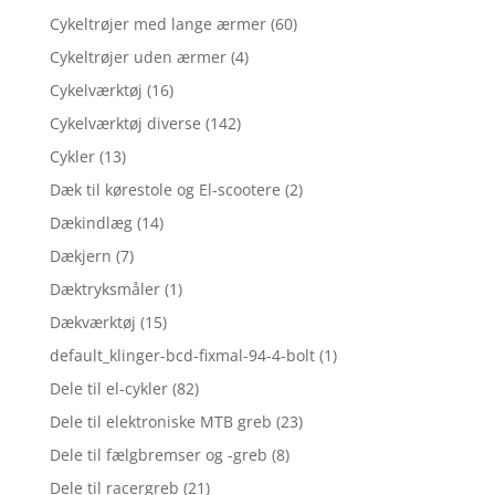
Cykeltrøjer med lange ærmer
(60)
Cykeltrøjer uden ærmer
(4)
Cykelværktøj
(16)
Cykelværktøj diverse
(142)
Cykler
(13)
Dæk til kørestole og El-scootere
(2)
Dækindlæg
(14)
Dækjern
(7)
Dæktryksmåler
(1)
Dækværktøj
(15)
default_klinger-bcd-fixmal-94-4-bolt
(1)
Dele til el-cykler
(82)
Dele til elektroniske MTB greb
(23)
Dele til fælgbremser og -greb
(8)
Dele til racergreb
(21)