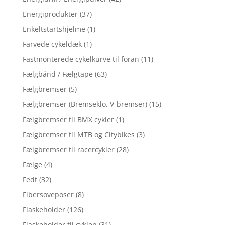
Energiprodukter
(37)
Enkeltstartshjelme
(1)
Farvede cykeldæk
(1)
Fastmonterede cykelkurve til foran
(11)
Fælgbånd / Fælgtape
(63)
Fælgbremser
(5)
Fælgbremser (Bremseklo, V-bremser)
(15)
Fælgbremser til BMX cykler
(1)
Fælgbremser til MTB og Citybikes
(3)
Fælgbremser til racercykler
(28)
Fælge
(4)
Fedt
(32)
Fibersoveposer
(8)
Flaskeholder
(126)
Flaskeholder til cyklen
(31)