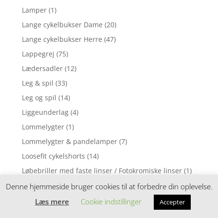
Lamper
(1)
Lange cykelbukser Dame
(20)
Lange cykelbukser Herre
(47)
Lappegrej
(75)
Lædersadler
(12)
Leg & spil
(33)
Leg og spil
(14)
Liggeunderlag
(4)
Lommelygter
(1)
Lommelygter & pandelamper
(7)
Loosefit cykelshorts
(14)
Løbebriller med faste linser / Fotokromiske linser
(1)
Løbebriller med styrke
(2)
Denne hjemmeside bruger cookies til at forbedre din oplevelse.
Løbecykel
(31)
Læs mere
Cookie indstillinger
Accepter
Løbecykler
(4)