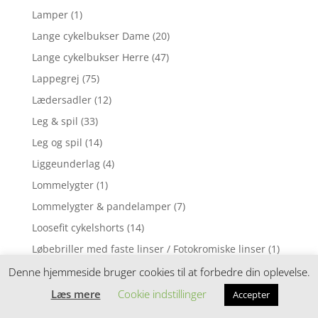
Lamper
(1)
Lange cykelbukser Dame
(20)
Lange cykelbukser Herre
(47)
Lappegrej
(75)
Lædersadler
(12)
Leg & spil
(33)
Leg og spil
(14)
Liggeunderlag
(4)
Lommelygter
(1)
Lommelygter & pandelamper
(7)
Loosefit cykelshorts
(14)
Løbebriller med faste linser / Fotokromiske linser
(1)
Løbebriller med styrke
(2)
Denne hjemmeside bruger cookies til at forbedre din oplevelse.
Løbecykel
(31)
Læs mere
Cookie indstillinger
Accepter
Løbecykler
(4)