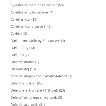
Cykeltrøjer med lange ærmer
(60)
Cykeltrøjer uden ærmer
(4)
Cykelværktøj
(16)
Cykelværktøj diverse
(142)
Cykler
(13)
Dæk til kørestole og El-scootere
(2)
Dækindlæg
(14)
Dækjern
(7)
Dæktryksmåler
(1)
Dækværktøj
(15)
default_klinger-bcd-fixmal-94-4-bolt
(1)
Dele til el-cykler
(82)
Dele til elektroniske MTB greb
(23)
Dele til fælgbremser og -greb
(8)
Dele til racergreb
(21)