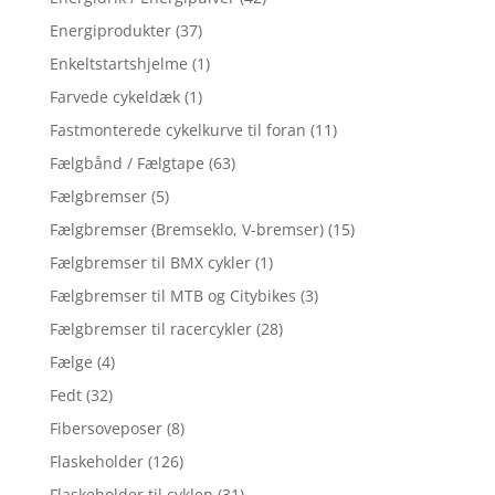
Energiprodukter
(37)
Enkeltstartshjelme
(1)
Farvede cykeldæk
(1)
Fastmonterede cykelkurve til foran
(11)
Fælgbånd / Fælgtape
(63)
Fælgbremser
(5)
Fælgbremser (Bremseklo, V-bremser)
(15)
Fælgbremser til BMX cykler
(1)
Fælgbremser til MTB og Citybikes
(3)
Fælgbremser til racercykler
(28)
Fælge
(4)
Fedt
(32)
Fibersoveposer
(8)
Flaskeholder
(126)
Flaskeholder til cyklen
(31)