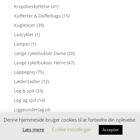
Kropsbeskyttelse
(41)
Kufferter & Duffelbags
(15)
Kuglelejer
(39)
Ladcykler
(1)
Lamper
(1)
Lange cykelbukser Dame
(20)
Lange cykelbukser Herre
(47)
Lappegrej
(75)
Lædersadler
(12)
Leg & spil
(33)
Leg og spil
(14)
Liggeunderlag
(4)
Lommelygter
(1)
Denne hjemmeside bruger cookies til at forbedre din oplevelse.
Lommelygter & pandelamper
(7)
Læs mere
Cookie indstillinger
Accepter
Loosefit cykelshorts
(14)