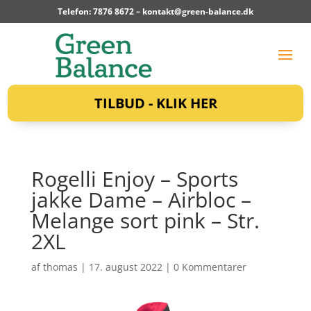
Telefon: 7876 8672 –
kontakt@green-balance.dk
TILBUD - KLIK HER
Rogelli Enjoy – Sports
jakke Dame – Airbloc –
Melange sort pink – Str.
2XL
af
thomas
|
17. august 2022
|
0 Kommentarer