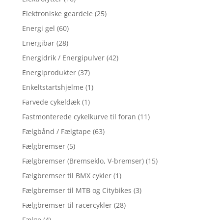
Elektroniske geardele
(25)
Energi gel
(60)
Energibar
(28)
Energidrik / Energipulver
(42)
Energiprodukter
(37)
Enkeltstartshjelme
(1)
Farvede cykeldæk
(1)
Fastmonterede cykelkurve til foran
(11)
Fælgbånd / Fælgtape
(63)
Fælgbremser
(5)
Fælgbremser (Bremseklo, V-bremser)
(15)
Fælgbremser til BMX cykler
(1)
Fælgbremser til MTB og Citybikes
(3)
Fælgbremser til racercykler
(28)
Fælge
(4)