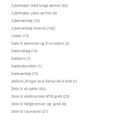
Cykeltrøjer med lange ærmer
(60)
Cykeltrøjer uden ærmer
(4)
Cykelværktøj
(16)
Cykelværktøj diverse
(142)
Cykler
(13)
Dæk til kørestole og El-scootere
(2)
Dækindlæg
(14)
Dækjern
(7)
Dæktryksmåler
(1)
Dækværktøj
(15)
default_klinger-bcd-fixmal-94-4-bolt
(1)
Dele til el-cykler
(82)
Dele til elektroniske MTB greb
(23)
Dele til fælgbremser og -greb
(8)
Dele til racergreb
(21)