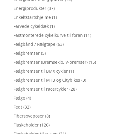
Energiprodukter
(37)
Enkeltstartshjelme
(1)
Farvede cykeldæk
(1)
Fastmonterede cykelkurve til foran
(11)
Fælgbånd / Fælgtape
(63)
Fælgbremser
(5)
Fælgbremser (Bremseklo, V-bremser)
(15)
Fælgbremser til BMX cykler
(1)
Fælgbremser til MTB og Citybikes
(3)
Fælgbremser til racercykler
(28)
Fælge
(4)
Fedt
(32)
Fibersoveposer
(8)
Flaskeholder
(126)
Flaskeholder til cyklen
(31)