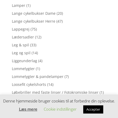
Lamper
(1)
Lange cykelbukser Dame
(20)
Lange cykelbukser Herre
(47)
Lappegrej
(75)
Lædersadler
(12)
Leg & spil
(33)
Leg og spil
(14)
Liggeunderlag
(4)
Lommelygter
(1)
Lommelygter & pandelamper
(7)
Loosefit cykelshorts
(14)
Løbebriller med faste linser / Fotokromiske linser
(1)
Løbebriller med styrke
(2)
Denne hjemmeside bruger cookies til at forbedre din oplevelse.
Løbecykel
(31)
Læs mere
Cookie indstillinger
Accepter
Løbecykler
(4)