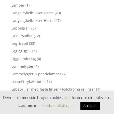
Lamper
(1)
Lange cykelbukser Dame
(20)
Lange cykelbukser Herre
(47)
Lappegrej
(75)
Lædersadler
(12)
Leg & spil
(33)
Leg og spil
(14)
Liggeunderlag
(4)
Lommelygter
(1)
Lommelygter & pandelamper
(7)
Loosefit cykelshorts
(14)
Løbebriller med faste linser / Fotokromiske linser
(1)
Løbebriller med styrke
(2)
Denne hjemmeside bruger cookies til at forbedre din oplevelse.
Løbecykel
(31)
Læs mere
Cookie indstillinger
Accepter
Løbecykler
(4)