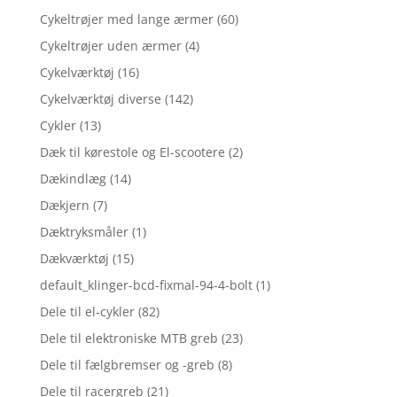
Cykeltrøjer med lange ærmer
(60)
Cykeltrøjer uden ærmer
(4)
Cykelværktøj
(16)
Cykelværktøj diverse
(142)
Cykler
(13)
Dæk til kørestole og El-scootere
(2)
Dækindlæg
(14)
Dækjern
(7)
Dæktryksmåler
(1)
Dækværktøj
(15)
default_klinger-bcd-fixmal-94-4-bolt
(1)
Dele til el-cykler
(82)
Dele til elektroniske MTB greb
(23)
Dele til fælgbremser og -greb
(8)
Dele til racergreb
(21)