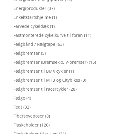
Energiprodukter
(37)
Enkeltstartshjelme
(1)
Farvede cykeldæk
(1)
Fastmonterede cykelkurve til foran
(11)
Fælgbånd / Fælgtape
(63)
Fælgbremser
(5)
Fælgbremser (Bremseklo, V-bremser)
(15)
Fælgbremser til BMX cykler
(1)
Fælgbremser til MTB og Citybikes
(3)
Fælgbremser til racercykler
(28)
Fælge
(4)
Fedt
(32)
Fibersoveposer
(8)
Flaskeholder
(126)
Flaskeholder til cyklen
(31)