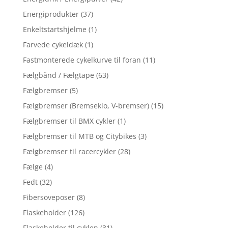
Energiprodukter
(37)
Enkeltstartshjelme
(1)
Farvede cykeldæk
(1)
Fastmonterede cykelkurve til foran
(11)
Fælgbånd / Fælgtape
(63)
Fælgbremser
(5)
Fælgbremser (Bremseklo, V-bremser)
(15)
Fælgbremser til BMX cykler
(1)
Fælgbremser til MTB og Citybikes
(3)
Fælgbremser til racercykler
(28)
Fælge
(4)
Fedt
(32)
Fibersoveposer
(8)
Flaskeholder
(126)
Flaskeholder til cyklen
(31)