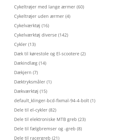
Cykeltrøjer med lange ærmer
(60)
Cykeltrøjer uden ærmer
(4)
Cykelværktøj
(16)
Cykelværktøj diverse
(142)
Cykler
(13)
Dæk til kørestole og El-scootere
(2)
Dækindlæg
(14)
Dækjern
(7)
Dæktryksmåler
(1)
Dækværktøj
(15)
default_klinger-bcd-fixmal-94-4-bolt
(1)
Dele til el-cykler
(82)
Dele til elektroniske MTB greb
(23)
Dele til fælgbremser og -greb
(8)
Dele til racergreb
(21)