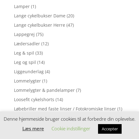
Lamper
(1)
Lange cykelbukser Dame
(20)
Lange cykelbukser Herre
(47)
Lappegrej
(75)
Lædersadler
(12)
Leg & spil
(33)
Leg og spil
(14)
Liggeunderlag
(4)
Lommelygter
(1)
Lommelygter & pandelamper
(7)
Loosefit cykelshorts
(14)
Løbebriller med faste linser / Fotokromiske linser
(1)
Løbebriller med styrke
(2)
Denne hjemmeside bruger cookies til at forbedre din oplevelse.
Løbecykel
(31)
Læs mere
Cookie indstillinger
Accepter
Løbecykler
(4)