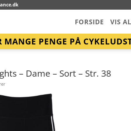
lance.dk
FORSIDE
VIS A
R MANGE PENGE PÅ CYKELUDST
ghts – Dame – Sort – Str. 38
rer