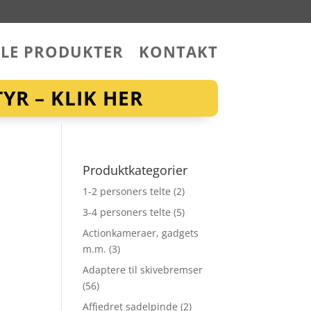
LLE PRODUKTER
KONTAKT
YR – KLIK HER
Produktkategorier
1-2 personers telte
(2)
3-4 personers telte
(5)
Actionkameraer, gadgets
m.m.
(3)
Adaptere til skivebremser
(56)
Affjedret sadelpinde
(2)