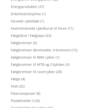
Energiprodukter
(37)
Enkeltstartshjelme
(1)
Farvede cykeldæk
(1)
Fastmonterede cykelkurve til foran
(11)
Fælgbånd / Fælgtape
(63)
Fælgbremser
(5)
Fælgbremser (Bremseklo, V-bremser)
(15)
Fælgbremser til BMX cykler
(1)
Fælgbremser til MTB og Citybikes
(3)
Fælgbremser til racercykler
(28)
Fælge
(4)
Fedt
(32)
Fibersoveposer
(8)
Flaskeholder
(126)
Flaskeholder til cyklen
(31)