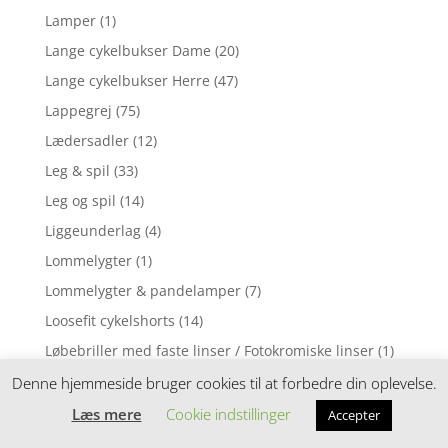
Lamper
(1)
Lange cykelbukser Dame
(20)
Lange cykelbukser Herre
(47)
Lappegrej
(75)
Lædersadler
(12)
Leg & spil
(33)
Leg og spil
(14)
Liggeunderlag
(4)
Lommelygter
(1)
Lommelygter & pandelamper
(7)
Loosefit cykelshorts
(14)
Løbebriller med faste linser / Fotokromiske linser
(1)
Løbebriller med styrke
(2)
Denne hjemmeside bruger cookies til at forbedre din oplevelse.
Løbecykel
(31)
Læs mere
Cookie indstillinger
Accepter
Løbecykler
(4)