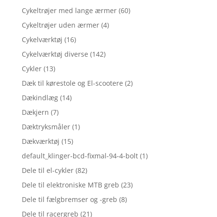
Cykeltrøjer med lange ærmer
(60)
Cykeltrøjer uden ærmer
(4)
Cykelværktøj
(16)
Cykelværktøj diverse
(142)
Cykler
(13)
Dæk til kørestole og El-scootere
(2)
Dækindlæg
(14)
Dækjern
(7)
Dæktryksmåler
(1)
Dækværktøj
(15)
default_klinger-bcd-fixmal-94-4-bolt
(1)
Dele til el-cykler
(82)
Dele til elektroniske MTB greb
(23)
Dele til fælgbremser og -greb
(8)
Dele til racergreb
(21)